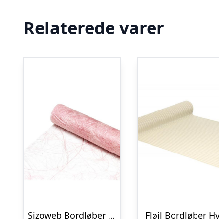
Relaterede varer
Sizoweb Bordløber Lyserød
Fløjl Bordløber H