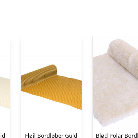
vid
Fløjl Bordløber Guld
Blød Polar Bord