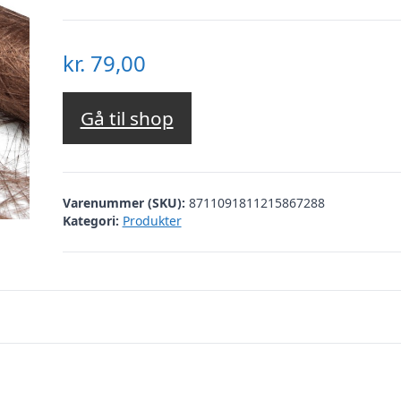
kr.
79,00
Gå til shop
Varenummer (SKU):
8711091811215867288
Kategori:
Produkter