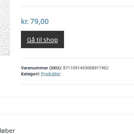
kr.
79,00
Gå til shop
Varenummer (SKU):
8711091493068911962
Kategori:
Produkter
løber