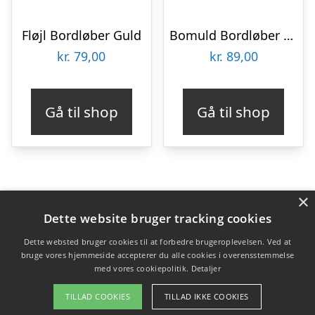
Fløjl Bordløber Guld
Bomuld Bordløber Elfenbenshvid
kr.
79,00
kr.
89,00
Gå til shop
Gå til shop
×
Varekategorier
Dette website bruger tracking cookies
Produkter
Dette websted bruger cookies til at forbedre brugeroplevelsen. Ved at
bruge vores hjemmeside accepterer du alle cookies i overensstemmelse
med vores cookiepolitik.
Detaljer
Copyright 2026 - Pilanto Aps
TILLAD COOKIES
TILLAD IKKE COOKIES
Forside
Om / kontakt
Blog
Betingelser