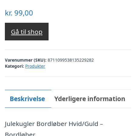
kr.
99,00
Gå til shop
Varenummer (SKU):
8711099538135229282
Kategori:
Produkter
Beskrivelse
Yderligere information
Julekugler Bordløber Hvid/Guld –
Bordløber