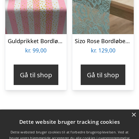
Guldprikket Bordløber Lyserød
Sizo Rose Bordløber Mint
kr.
99,00
kr.
129,00
Gå til shop
Gå til shop
×
Varekategorier
Dette website bruger tracking cookies
Produkter
Dette websted bruger cookies til at forbedre brugeroplevelsen. Ved at
bruge vores hjemmeside accepterer du alle cookies i overensstemmelse