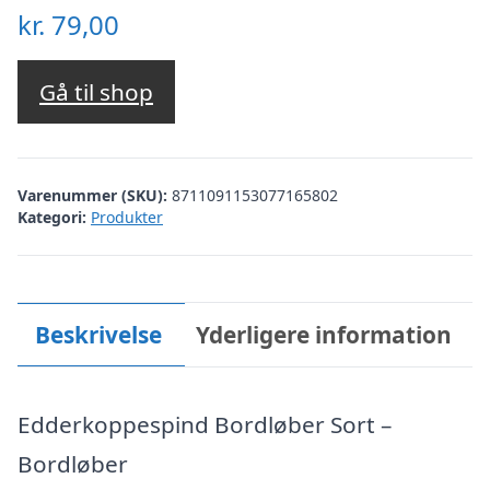
kr.
79,00
Gå til shop
Varenummer (SKU):
8711091153077165802
Kategori:
Produkter
Beskrivelse
Yderligere information
Edderkoppespind Bordløber Sort –
Bordløber