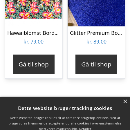
Hawaiiblomst Bordløber
Glitter Premium Bordløber Natblå
kr.
79,00
kr.
89,00
Gå til shop
Gå til shop
×
Varekategorier
Dette website bruger tracking cookies
Produkter
Dette websted bruger cookies til at forbedre brugeroplevelsen. Ved at
bruge vores hjemmeside accepterer du alle cookies i overensstemmelse
med vores cookiepolitik.
Detaljer