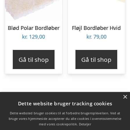
Blød Polar Bordløber
Fløjl Bordløber Hvid
kr.
129,00
kr.
79,00
Gå til shop
Gå til shop
×
Varekategorier
Dette website bruger tracking cookies
Produkter
Dette websted bruger cookies til at forbedre brugeroplevelsen. Ved at
bruge vores hjemmeside accepterer du alle cookies i overensstemmelse
med vores cookiepolitik.
Detaljer