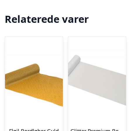
Relaterede varer
Fløjl Bordløber Guld
Glitter Premium Bordløber Iriserende