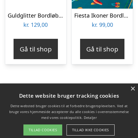
Guldglitter Bordløber
Fiesta Ikoner Bordløber
kr.
129,00
kr.
99,00
Gå til shop
Gå til shop
×
Varekategorier
Dette website bruger tracking cookies
Produkter
Dette websted bruger cookies til at forbedre brugeroplevelsen. Ved at
bruge vores hjemmeside accepterer du alle cookies i overensstemmelse
med vores cookiepolitik.
Detaljer
Copyright 2026 - Pilanto Aps
TILLAD COOKIES
TILLAD IKKE COOKIES
Forside
Om / kontakt
Blog
Betingelser