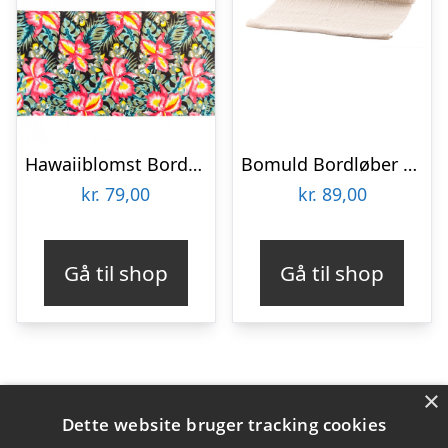
Hawaiiblomst Bordløber
Bomuld Bordløber Elfenbenshvid
kr.
79,00
kr.
89,00
Gå til shop
Gå til shop
×
Varekategorier
Dette website bruger tracking cookies