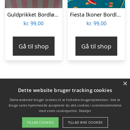
Guldprikket Bordløber Lyserød
Fiesta Ikoner Bordløber
kr.
99,00
kr.
99,00
Gå til shop
Gå til shop
×
Varekategorier
Dette website bruger tracking cookies
Produkter
Dette websted bruger cookies til at forbedre brugeroplevelsen. Ved at
bruge vores hjemmeside accepterer du alle cookies i overensstemmelse
med vores cookiepolitik.
Detaljer
Copyright 2026 - Pilanto Aps
TILLAD COOKIES
TILLAD IKKE COOKIES
Forside
Om / kontakt
Blog
Betingelser