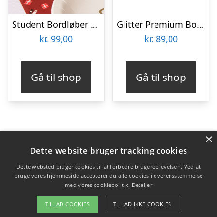
Student Bordløber Rød
Glitter Premium Bordløber Iriserende
kr.
99,00
kr.
89,00
Gå til shop
Gå til shop
×
Varekategorier
Dette website bruger tracking cookies
Produkter
Dette websted bruger cookies til at forbedre brugeroplevelsen. Ved at
bruge vores hjemmeside accepterer du alle cookies i overensstemmelse
med vores cookiepolitik.
Detaljer
Copyright 2026 - Pilanto Aps
TILLAD COOKIES
TILLAD IKKE COOKIES
Forside
Om / kontakt
Blog
Betingelser