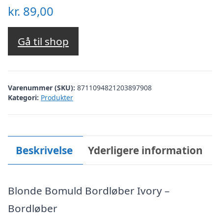
kr.
89,00
Gå til shop
Varenummer (SKU):
8711094821203897908
Kategori:
Produkter
Beskrivelse
Yderligere information
Blonde Bomuld Bordløber Ivory –
Bordløber