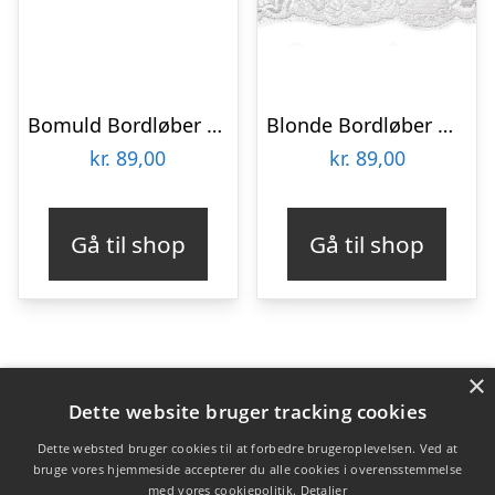
Bomuld Bordløber Elfenbenshvid
Blonde Bordløber Hvid
kr.
89,00
kr.
89,00
Gå til shop
Gå til shop
×
Varekategorier
Dette website bruger tracking cookies
Produkter
Dette websted bruger cookies til at forbedre brugeroplevelsen. Ved at
bruge vores hjemmeside accepterer du alle cookies i overensstemmelse
med vores cookiepolitik.
Detaljer