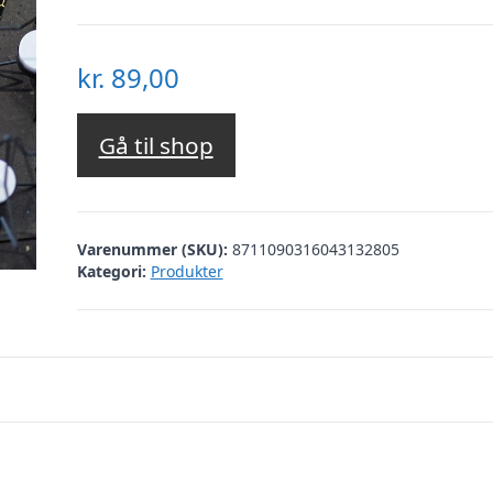
kr.
89,00
Gå til shop
Varenummer (SKU):
8711090316043132805
Kategori:
Produkter